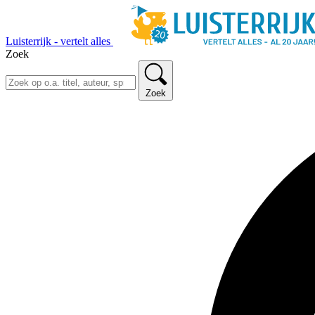
Luisterrijk - vertelt alles
Zoek
Zoek