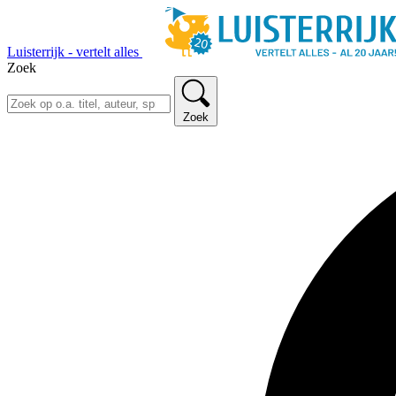
Luisterrijk - vertelt alles
Zoek
Zoek