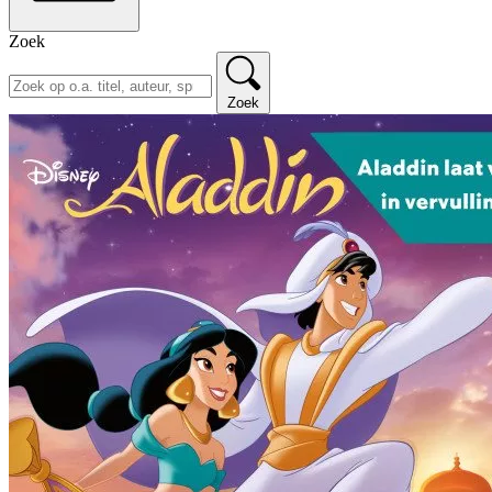
Zoek
Zoek