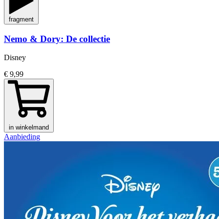
fragment
Nemo & Dory: De collectie
Disney
€ 9,99
in winkelmand
Aanbieding