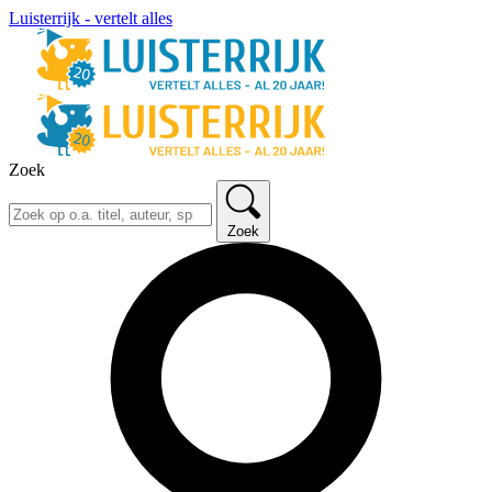
Luisterrijk - vertelt alles
Zoek
Zoek