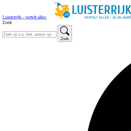
Luisterrijk - vertelt alles
Zoek
Zoek