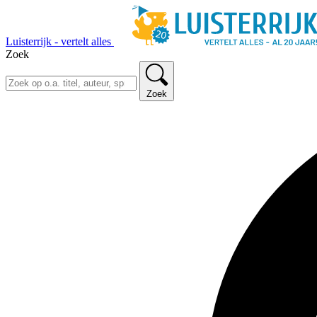
Luisterrijk - vertelt alles
Zoek
Zoek