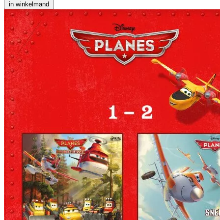
in winkelmand