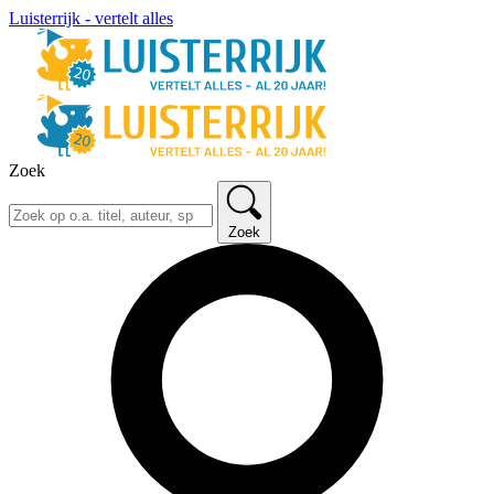
Luisterrijk - vertelt alles
Zoek
Zoek