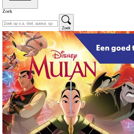
Zoek
Zoek