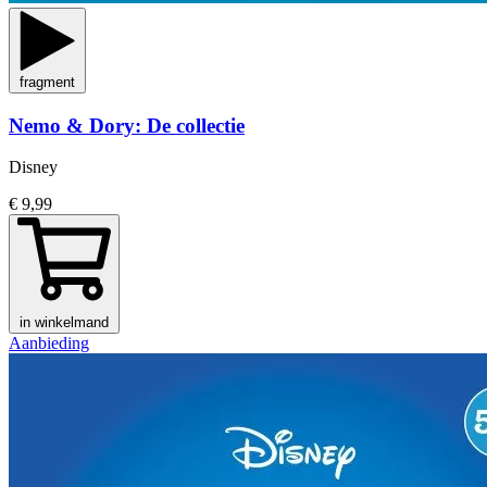
fragment
Nemo & Dory: De collectie
Disney
€ 9,99
in winkelmand
Aanbieding