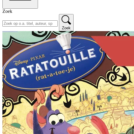
Zoek
Zoek