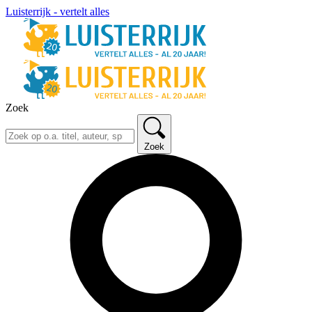
Luisterrijk - vertelt alles
Zoek
Zoek