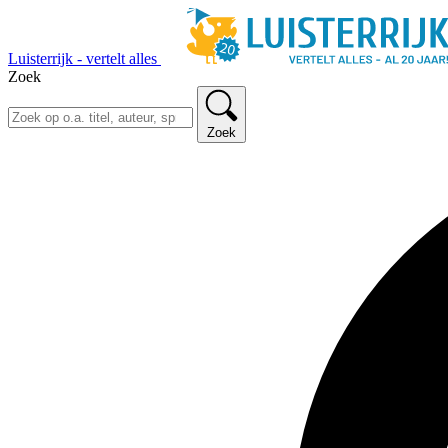
Luisterrijk - vertelt alles
Zoek
Zoek