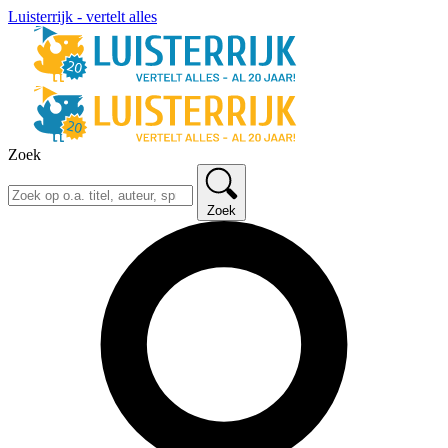
Luisterrijk - vertelt alles
Zoek
Zoek