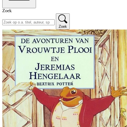
Zoek
Zoek