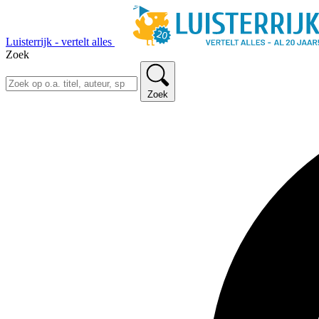
Luisterrijk - vertelt alles
Zoek
Zoek