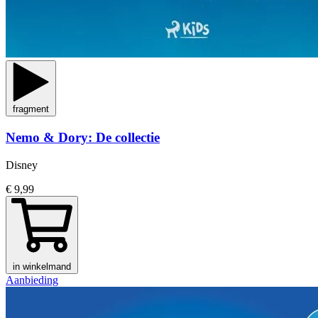
fragment
Nemo & Dory: De collectie
Disney
€ 9,99
in winkelmand
Aanbieding