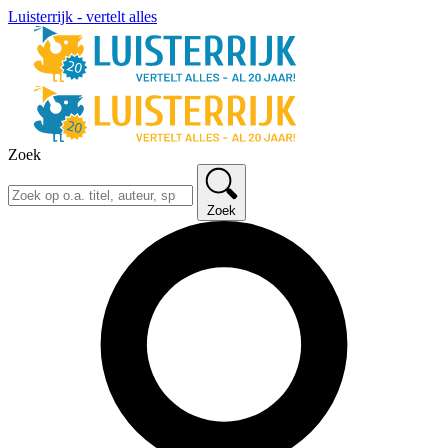
Luisterrijk - vertelt alles
Zoek
Zoek