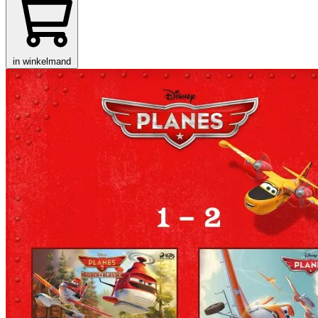
in winkelmand