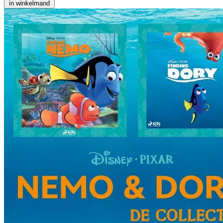
in winkelmand