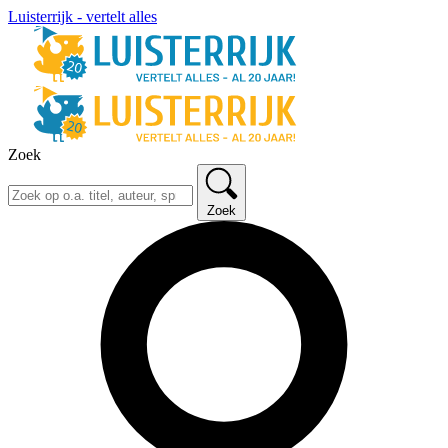
Luisterrijk - vertelt alles
Zoek
Zoek