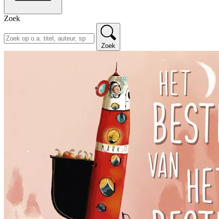
Zoek
Zoek