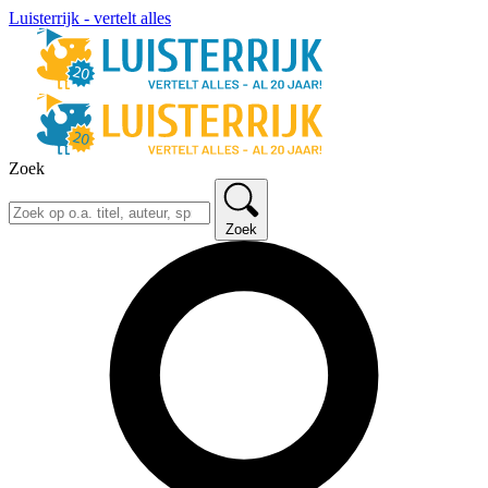
Luisterrijk - vertelt alles
Zoek
Zoek