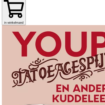
in winkelmand