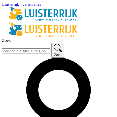
Luisterrijk - vertelt alles
Zoek
Zoek