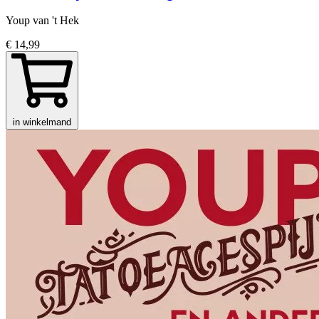
Youp van 't Hek
€ 14,99
in winkelmand