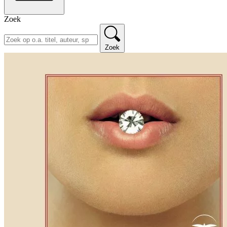
Zoek
Zoek