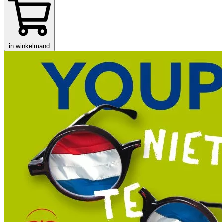
in winkelmand