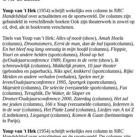
Youp van 't Hek
(1954) schrijft wekelijks een column in
NRC
Handelsblad
over actualiteiten en de sportwereld. De columns zijn
gebundeld in verschillende boeken Ook zijn theaterwerk is zowel op
cd, dvd, als in boekvorm verschenen.
Titels van Youp van 't Hek:
Alles of nooit
(show),
Amah Hoela
(columns),
Droomzomers
,
Eerst de man, dan de bal
(sportcolumns),
En het bleef nog lang onrustig in mijn hoofd
(columns),
Floppie,
Youri en andere helden
(sportcolumns),
Hond op het
ijs/Oudejaarsconference 1989
,
Ergens in de verte
(show),
Ik
schreeuwlelijk
(columns),
Makkelijk praten
,
10 jaar theater
(gebonden en paperback),
Niks spel, knikkers!
(sportcolumns),
Rijke
Meiden en andere verhalen
(verhalen),
Spelen met je
leven/Oudejaarsconference 1995
,
Sportgek
(sportcolumns),
Majesteit
(columns),
De selectie
(verzamelde sportcolumns),
Fax
(columns),
Terugblik
,
De Waker, de Slaper en
Dromer/Oudejaarsconference 2000
,
Zaterdag
(columns),
Het zal
me jeuken
(columns),
166 x Youp
(verzamelde columns),
Iedereen is
in de war
(columns),
Het Platte Land
(columns),
Liedjes van A tot Z
(Liedteksten),
Liegangst
(columns),
Komen & Gaan
(herinneringen
in Parijs).
Youp van 't Hek
(1954) schrijft wekelijks een column in
NRC
Handelsblad
over actualiteiten en de sportwereld. De columns zijn