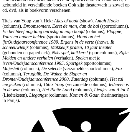
gebundeld in verschillende boeken Ook zijn theaterwerk is zowel op
cd, dvd, als in boekvorm verschenen.
Titels van Youp van 't Hek:
Alles of nooit
(show),
Amah Hoela
(columns),
Droomzomers
,
Eerst de man, dan de bal
(sportcolumns),
En het bleef nog lang onrustig in mijn hoofd
(columns),
Floppie,
Youri en andere helden
(sportcolumns),
Hond op het
ijs/Oudejaarsconference 1989
,
Ergens in de verte
(show),
Ik
schreeuwlelijk
(columns),
Makkelijk praten
,
10 jaar theater
(gebonden en paperback),
Niks spel, knikkers!
(sportcolumns),
Rijke
Meiden en andere verhalen
(verhalen),
Spelen met je
leven/Oudejaarsconference 1995
,
Sportgek
(sportcolumns),
Majesteit
(columns),
De selectie
(verzamelde sportcolumns),
Fax
(columns),
Terugblik
,
De Waker, de Slaper en
Dromer/Oudejaarsconference 2000
,
Zaterdag
(columns),
Het zal
me jeuken
(columns),
166 x Youp
(verzamelde columns),
Iedereen is
in de war
(columns),
Het Platte Land
(columns),
Liedjes van A tot Z
(Liedteksten),
Liegangst
(columns),
Komen & Gaan
(herinneringen
in Parijs).