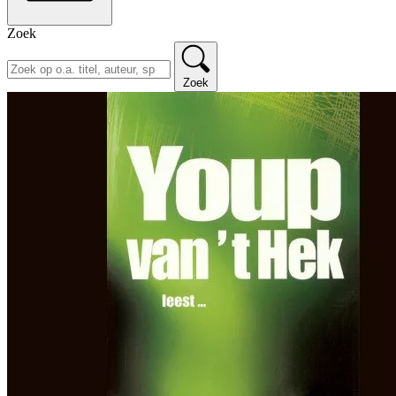
Zoek
Zoek