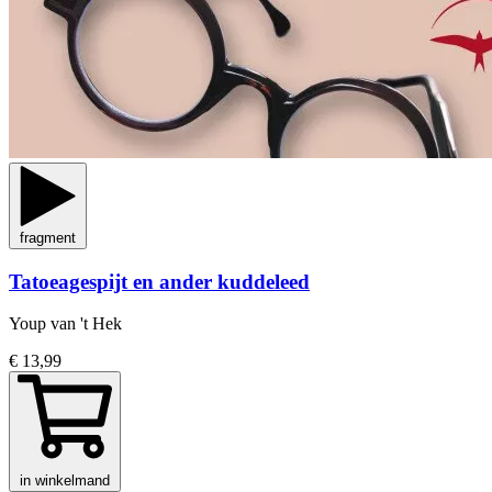
fragment
Tatoeagespijt en ander kuddeleed
Youp van 't Hek
€ 13,99
in winkelmand