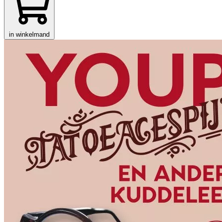
in winkelmand