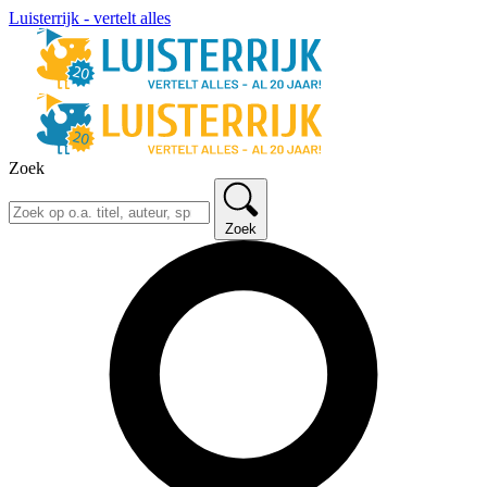
Luisterrijk - vertelt alles
Zoek
Zoek