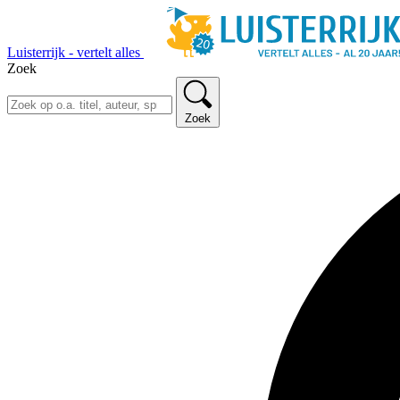
Luisterrijk - vertelt alles
Zoek
Zoek