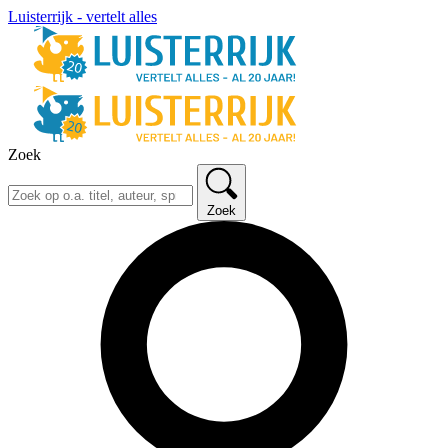
Luisterrijk - vertelt alles
Zoek
Zoek