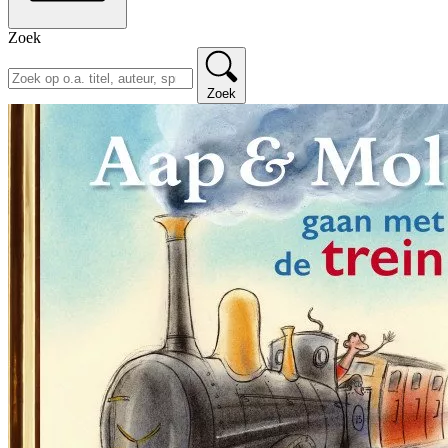
Zoek
Zoek