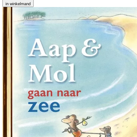
in winkelmand