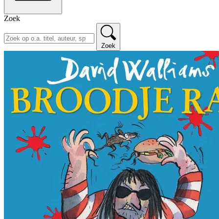
Zoek
Zoek