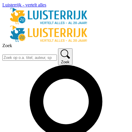
Luisterrijk - vertelt alles
Zoek
Zoek