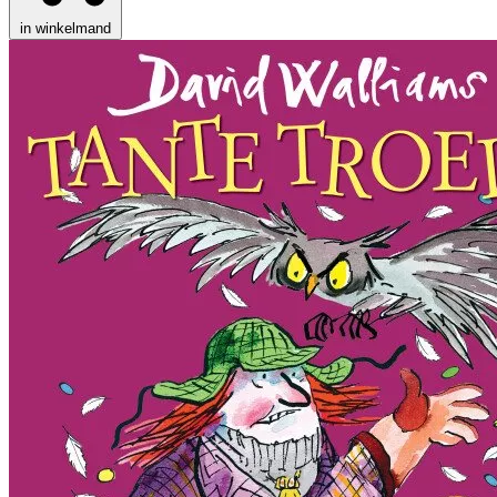
in winkelmand