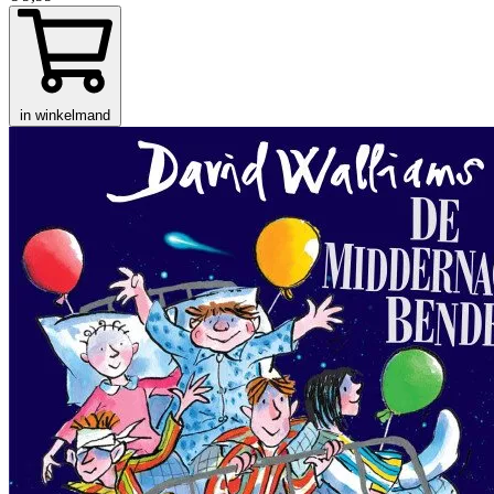
in winkelmand