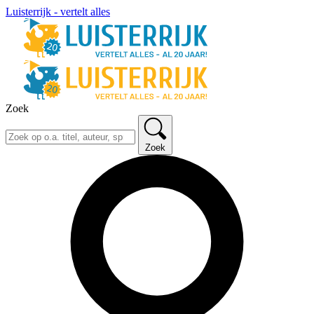
Luisterrijk - vertelt alles
Zoek
Zoek