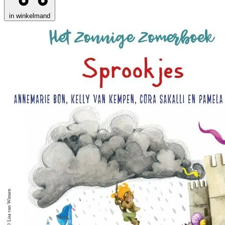
in winkelmand