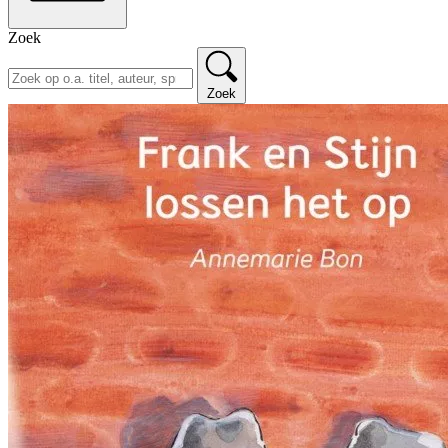
Zoek
Zoek