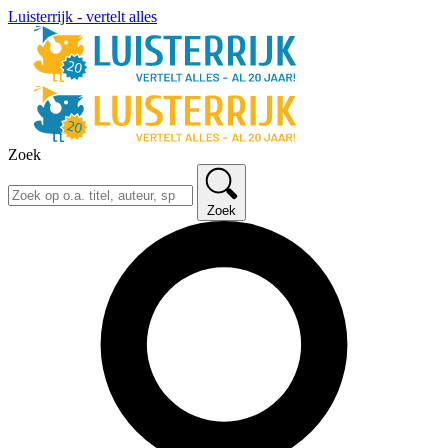
Luisterrijk - vertelt alles
Zoek
Zoek