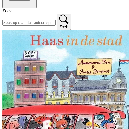
Zoek
Zoek