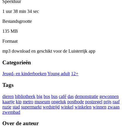
Speelduur
1 uur 38 min
34 sec
Bestandsgrootte
135 MB
Formaat
mp3 download en geschikt voor de Luisterrijk app
Categorieën
Jeugd- en kinderboeken
Young adult
12+
Tags
dieren
bibliotheek
big
bos
bus
café
das
demonstratie
gewonnen
kaartje
kip
metro
museum
ongeluk
postbode
postzegel
prijs
raaf
ruzie
stad
supermarkt
wedstrijd
winkel
winkelen
winnen
zwaan
zwembad
Over de auteur