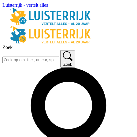
Luisterrijk - vertelt alles
Zoek
Zoek