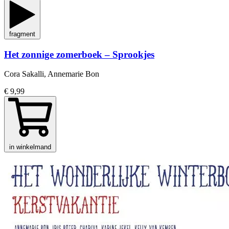
fragment
Het zonnige zomerboek – Sprookjes
Cora Sakalli, Annemarie Bon
€ 9,99
in winkelmand