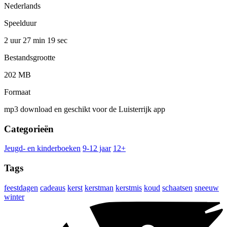
Nederlands
Speelduur
2 uur 27 min
19 sec
Bestandsgrootte
202 MB
Formaat
mp3 download en geschikt voor de Luisterrijk app
Categorieën
Jeugd- en kinderboeken
9-12 jaar
12+
Tags
feestdagen
cadeaus
kerst
kerstman
kerstmis
koud
schaatsen
sneeuw
winter