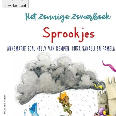
in winkelmand