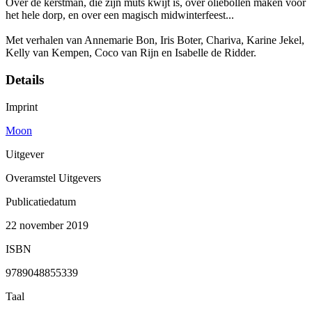
Over de kerstman, die zijn muts kwijt is, over oliebollen maken voor
het hele dorp, en over een magisch midwinterfeest...
Met verhalen van Annemarie Bon, Iris Boter, Chariva, Karine Jekel,
Kelly van Kempen, Coco van Rijn en Isabelle de Ridder.
Details
Imprint
Moon
Uitgever
Overamstel Uitgevers
Publicatiedatum
22 november 2019
ISBN
9789048855339
Taal