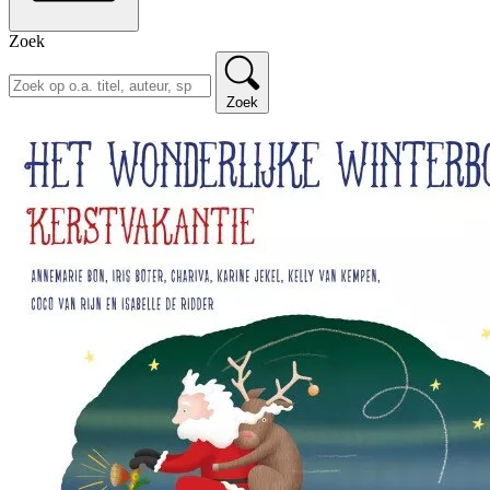
Zoek
Zoek