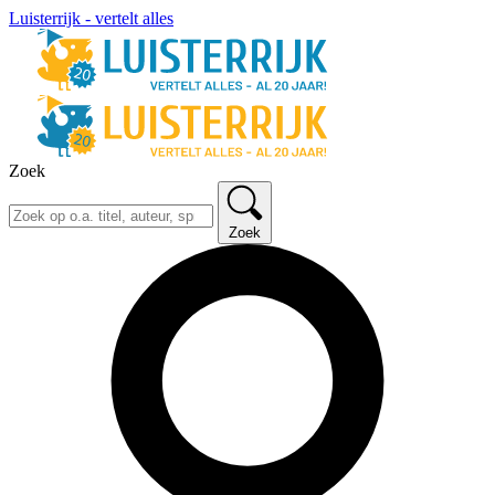
Luisterrijk - vertelt alles
Zoek
Zoek