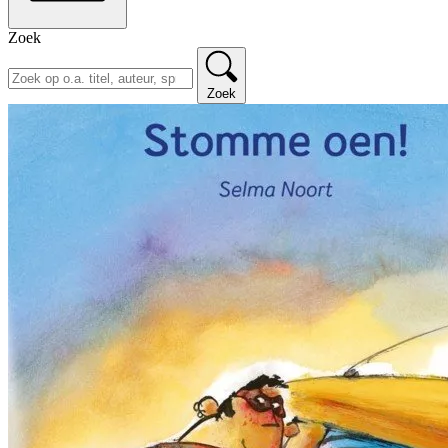
Zoek
Zoek