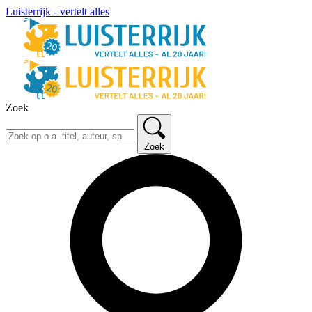
Luisterrijk - vertelt alles
Zoek
Zoek