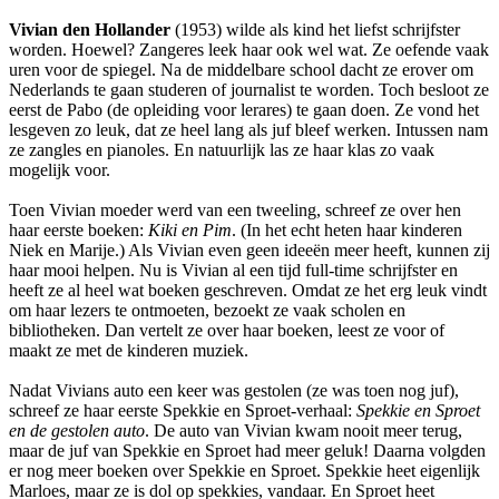
Vivian den Hollander
(1953) wilde als kind het liefst schrijfster
worden. Hoewel? Zangeres leek haar ook wel wat. Ze oefende vaak
uren voor de spiegel. Na de middelbare school dacht ze erover om
Nederlands te gaan studeren of journalist te worden. Toch besloot ze
eerst de Pabo (de opleiding voor lerares) te gaan doen. Ze vond het
lesgeven zo leuk, dat ze heel lang als juf bleef werken. Intussen nam
ze zangles en pianoles. En natuurlijk las ze haar klas zo vaak
mogelijk voor.
Toen Vivian moeder werd van een tweeling, schreef ze over hen
haar eerste boeken:
Kiki en Pim
. (In het echt heten haar kinderen
Niek en Marije.) Als Vivian even geen ideeën meer heeft, kunnen zij
haar mooi helpen. Nu is Vivian al een tijd full-time schrijfster en
heeft ze al heel wat boeken geschreven. Omdat ze het erg leuk vindt
om haar lezers te ontmoeten, bezoekt ze vaak scholen en
bibliotheken. Dan vertelt ze over haar boeken, leest ze voor of
maakt ze met de kinderen muziek.
Nadat Vivians auto een keer was gestolen (ze was toen nog juf),
schreef ze haar eerste Spekkie en Sproet-verhaal:
Spekkie en Sproet
en de gestolen auto
. De auto van Vivian kwam nooit meer terug,
maar de juf van Spekkie en Sproet had meer geluk! Daarna volgden
er nog meer boeken over Spekkie en Sproet. Spekkie heet eigenlijk
Marloes, maar ze is dol op spekkies, vandaar. En Sproet heet