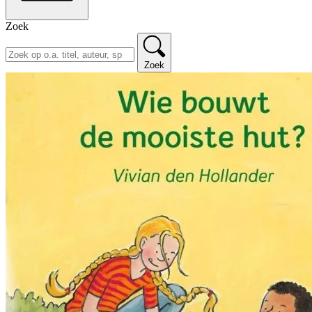
Zoek
Zoek