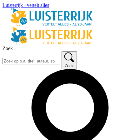
Luisterrijk - vertelt alles
Zoek
Zoek