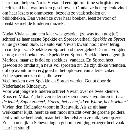
haar mooi helpen. Nu is Vivian al een tijd full-time schrijfster en
heeft ze al heel wat boeken geschreven. Omdat ze het erg leuk vindt
om haar lezers te ontmoeten, bezoekt ze vaak scholen en
bibliotheken. Dan vertelt ze over haar boeken, leest ze voor of
maakt ze met de kinderen muziek.
Nadat Vivians auto een keer was gestolen (ze was toen nog juf),
schreef ze haar eerste Spekkie en Sproet-verhaal:
Spekkie en Sproet
en de gestolen auto
. De auto van Vivian kwam nooit meer terug,
maar de juf van Spekkie en Sproet had meer geluk! Daarna volgden
er nog meer boeken over Spekkie en Sproet. Spekkie heet eigenlijk
Marloes, maar ze is dol op spekkies, vandaar. En Sproet heet
gewoon zo omdat zijn neus vol sproeten zit. Ze zijn dikke vrienden,
dol op avontuur en erg goed in het oplossen van allerlei zaken.
Echte speurneuzen dus, die twee!
Veel boeken over Spekkie en Sproet werden Getipt door de
Nederlandse Kinderjury.
Voor wat jongere kinderen schreef Vivian over de twee kleuters
Roos en Mika. Zij beleven ieder seizoen nieuwe avonturen in
Leve
de lente!
,
Super zomer!
,
Hoera, het is herfst!
en
Wauw, het is winter!
Vivian den Hollander woont in Reeuwijk. Als ze uit haar
werkkamer kijkt, heeft ze een mooi uitzicht over de groene polders.
Dat vindt ze heel leuk, maar het allerliefst zou ze uitkijken op zee.
Ze is namelijk in Scheveningen geboren en ging vroeger heel vaak
naar het strand!