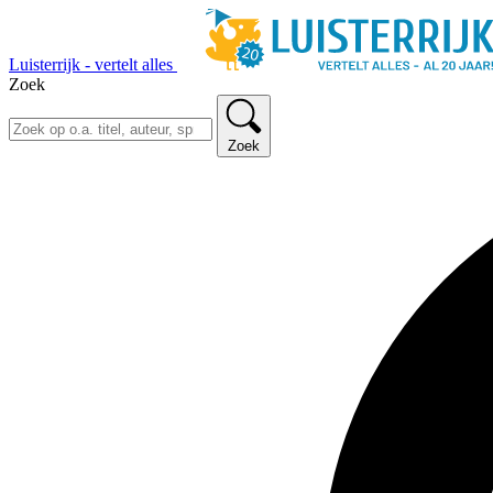
Luisterrijk - vertelt alles
Zoek
Zoek