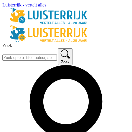
Luisterrijk - vertelt alles
Zoek
Zoek