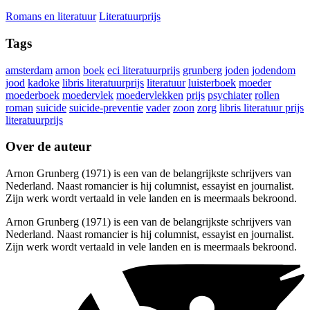
Romans en literatuur
Literatuurprijs
Tags
amsterdam
arnon
boek
eci literatuurprijs
grunberg
joden
jodendom
jood
kadoke
libris literatuurprijs
literatuur
luisterboek
moeder
moederboek
moedervlek
moedervlekken
prijs
psychiater
rollen
roman
suicide
suicide-preventie
vader
zoon
zorg
libris literatuur prijs
literatuurprijs
Over de auteur
Arnon Grunberg (1971) is een van de belangrijkste schrijvers van
Nederland. Naast romancier is hij columnist, essayist en journalist.
Zijn werk wordt vertaald in vele landen en is meermaals bekroond.
Arnon Grunberg (1971) is een van de belangrijkste schrijvers van
Nederland. Naast romancier is hij columnist, essayist en journalist.
Zijn werk wordt vertaald in vele landen en is meermaals bekroond.