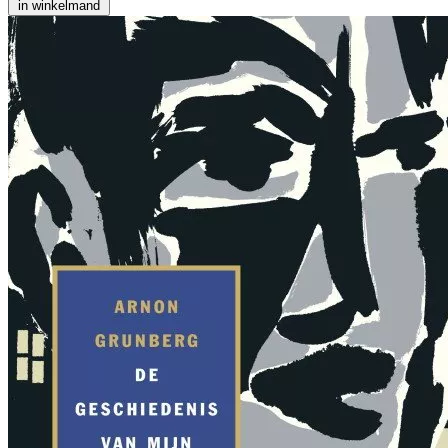
in winkelmand