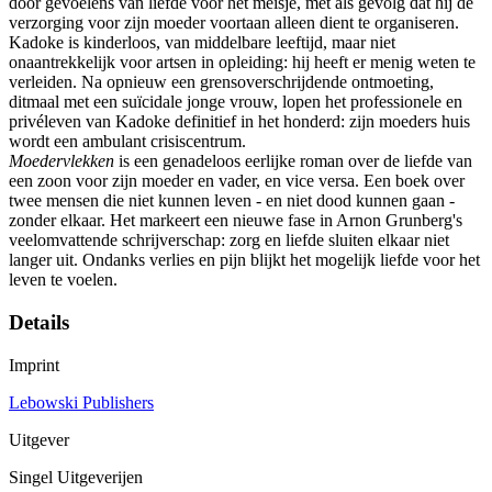
door gevoelens van liefde voor het meisje, met als gevolg dat hij de
verzorging voor zijn moeder voortaan alleen dient te organiseren.
Kadoke is kinderloos, van middelbare leeftijd, maar niet
onaantrekkelijk voor artsen in opleiding: hij heeft er menig weten te
verleiden. Na opnieuw een grensoverschrijdende ontmoeting,
ditmaal met een suïcidale jonge vrouw, lopen het professionele en
privéleven van Kadoke definitief in het honderd: zijn moeders huis
wordt een ambulant crisiscentrum.
Moedervlekken
is een genadeloos eerlijke roman over de liefde van
een zoon voor zijn moeder en vader, en vice versa. Een boek over
twee mensen die niet kunnen leven - en niet dood kunnen gaan -
zonder elkaar. Het markeert een nieuwe fase in Arnon Grunberg's
veelomvattende schrijverschap: zorg en liefde sluiten elkaar niet
langer uit. Ondanks verlies en pijn blijkt het mogelijk liefde voor het
leven te voelen.
Details
Imprint
Lebowski Publishers
Uitgever
Singel Uitgeverijen