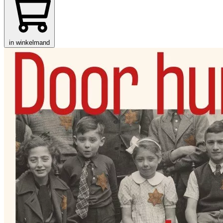
in winkelmand