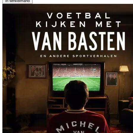
in winkelmand