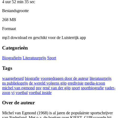
4 uur 52 min
35 sec
Bestandsgrootte
268 MB
Formaat
mp3 download en geschikt voor de Luisterrijk app
Categorieën
Biografieën
Literatuurprijs
Sport
Tags
waargebeurd
biografie
voorgedragen door de auteur
literatuurprijs
ns publieksprijs
de wereld volgens gijp
eredivisie
media-icoon
michel van egmond
psv
rené van der gijp
sport
sportbiografie
vader-
zoon
vi
voetbal
voetbal inside
Over de auteur
Michel van Egmond (1968) is al jaren de populairste sportschrijver
van Nederland. Met o.a. de boeken over KIEFT, GIJP scoorde hij