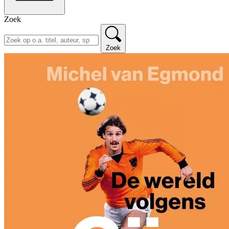
Zoek
Zoek