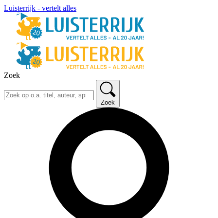
Luisterrijk - vertelt alles
Zoek
Zoek