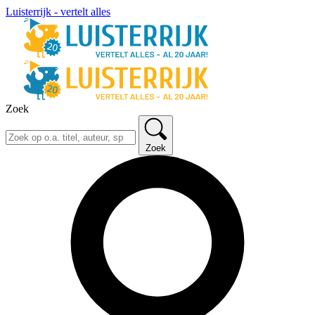
Luisterrijk - vertelt alles
Zoek
Zoek