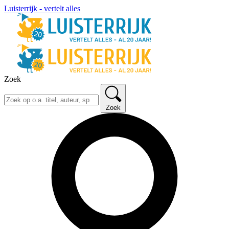
Luisterrijk - vertelt alles
Zoek
Zoek