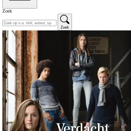
Zoek
Zoek