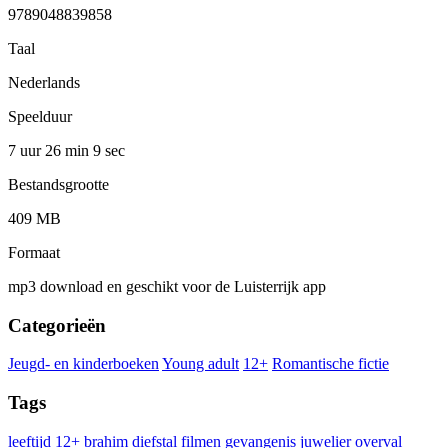
9789048839858
Taal
Nederlands
Speelduur
7 uur 26 min
9 sec
Bestandsgrootte
409 MB
Formaat
mp3 download en geschikt voor de Luisterrijk app
Categorieën
Jeugd- en kinderboeken
Young adult
12+
Romantische fictie
Tags
leeftijd 12+
brahim
diefstal
filmen
gevangenis
juwelier
overval