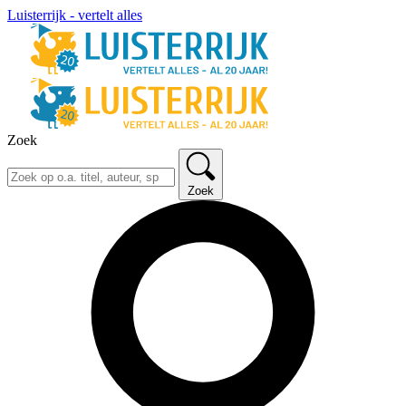
Luisterrijk - vertelt alles
Zoek
Zoek