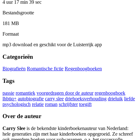
4 uur 17 min
39 sec
Bestandsgrootte
181 MB
Formaat
mp3 download en geschikt voor de Luisterrijk app
Categorieën
Biografieën
Romantische fictie
Regenboogboeken
Tags
passie
romantiek
voorgedragen door de auteur
regenboogboek
lhbtiq+
autobiografie
carry slee
driehoeksverhouding
drieluik
liefde
psychologisch
relatie
roman
schrijfster
toegift
Over de auteur
Carry Slee
is de bekendste kinderboekenauteur van Nederland:
hele generaties zijn met haar kinderboeken opgegroeid. Ze schreef
ook meerdere boeken voor volwassenen, o.a. het succesvolle