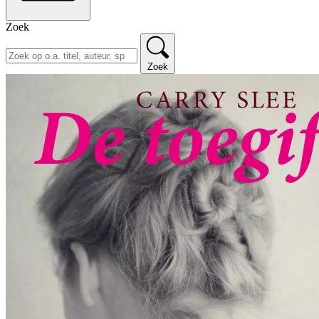
Zoek
Zoek