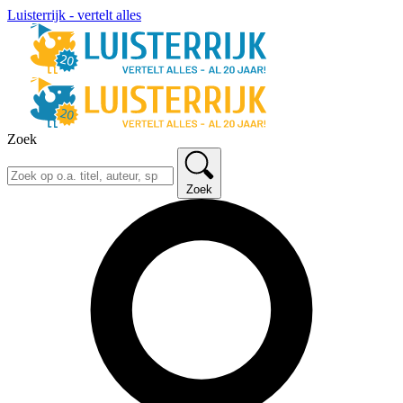
Luisterrijk - vertelt alles
Zoek
Zoek