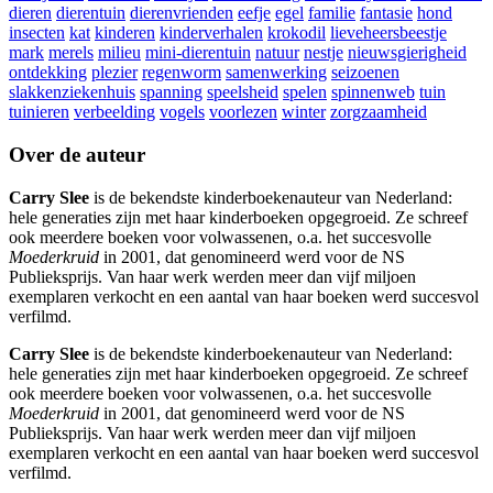
dieren
dierentuin
dierenvrienden
eefje
egel
familie
fantasie
hond
insecten
kat
kinderen
kinderverhalen
krokodil
lieveheersbeestje
mark
merels
milieu
mini-dierentuin
natuur
nestje
nieuwsgierigheid
ontdekking
plezier
regenworm
samenwerking
seizoenen
slakkenziekenhuis
spanning
speelsheid
spelen
spinnenweb
tuin
tuinieren
verbeelding
vogels
voorlezen
winter
zorgzaamheid
Over de auteur
Carry Slee
is de bekendste kinderboekenauteur van Nederland:
hele generaties zijn met haar kinderboeken opgegroeid. Ze schreef
ook meerdere boeken voor volwassenen, o.a. het succesvolle
Moederkruid
in 2001, dat genomineerd werd voor de NS
Publieksprijs. Van haar werk werden meer dan vijf miljoen
exemplaren verkocht en een aantal van haar boeken werd succesvol
verfilmd.
Carry Slee
is de bekendste kinderboekenauteur van Nederland:
hele generaties zijn met haar kinderboeken opgegroeid. Ze schreef
ook meerdere boeken voor volwassenen, o.a. het succesvolle
Moederkruid
in 2001, dat genomineerd werd voor de NS
Publieksprijs. Van haar werk werden meer dan vijf miljoen
exemplaren verkocht en een aantal van haar boeken werd succesvol
verfilmd.