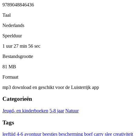
9789048846436
Taal
Nederlands
Speelduur
1 uur 27 min
56 sec
Bestandsgrootte
81 MB
Formaat
mp3 download en geschikt voor de Luisterrijk app
Categorieën
Jeugd- en kinderboeken
5-8 jaar
Natuur
Tags
leeftijd 4-6
avontuur
beestjes
bescherming
boef
carry slee
creativiteit