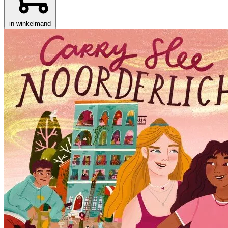
in winkelmand