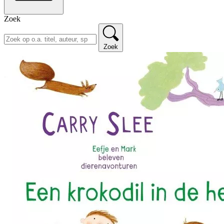
Zoek
Zoek