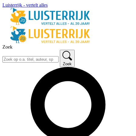
Luisterrijk - vertelt alles
Zoek
Zoek