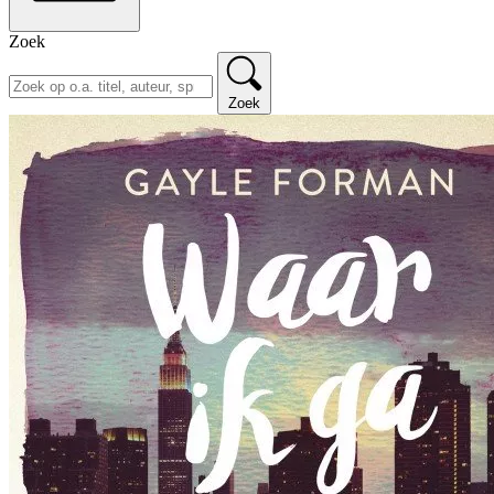
Zoek
Zoek