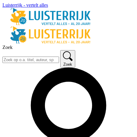
Luisterrijk - vertelt alles
Zoek
Zoek