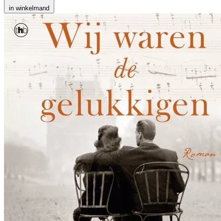
in winkelmand