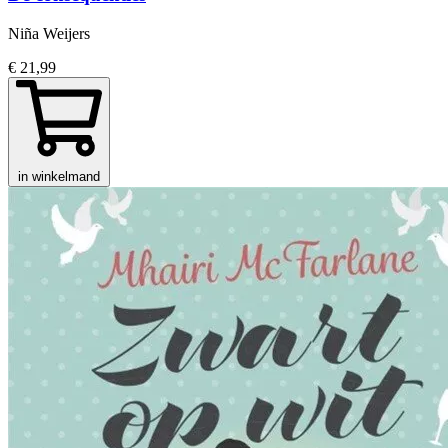
Niña Weijers
€ 21,99
in winkelmand