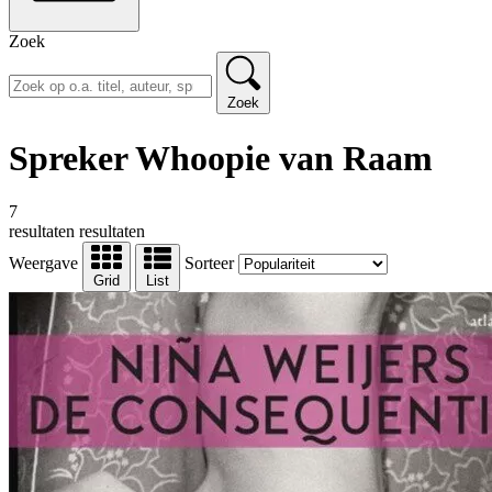
Zoek
Zoek
Spreker Whoopie van Raam
7
resultaten
resultaten
Weergave
Sorteer
Grid
List