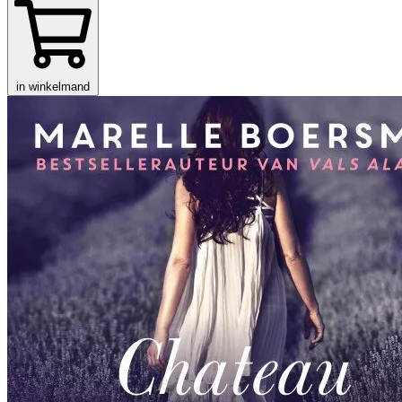
in winkelmand