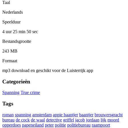
Taal
Nederlands
Speelduur
4 uur 25 min
50 sec
Bestandsgrootte
243 MB
Formaat
mp3 download en geschikt voor de Luisterrijk app
Categorieën
Spanning
True crime
Tags
roman
spanning
amsterdam
appie baantjer
baantjer
brouwersgracht
bureau
de cock
de waal
detective
griffel
jacob
jordaan
lijk
moord
opperdoes
papeneiland
peter
politie
politiebureau
raampoort