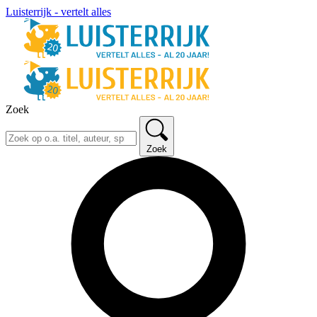
Luisterrijk - vertelt alles
Zoek
Zoek