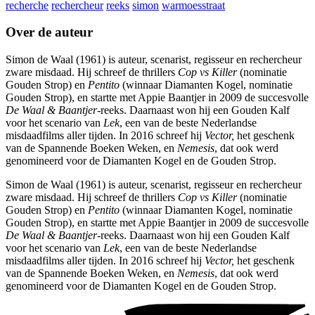
recherche
rechercheur
reeks
simon
warmoesstraat
Over de auteur
Simon de Waal (1961) is auteur, scenarist, regisseur en rechercheur
zware misdaad. Hij schreef de thrillers
Cop vs Killer
(nominatie
Gouden Strop) en
Pentito
(winnaar Diamanten Kogel, nominatie
Gouden Strop), en startte met Appie Baantjer in 2009 de succesvolle
De Waal & Baantjer
-reeks. Daarnaast won hij een Gouden Kalf
voor het scenario van
Lek
, een van de beste Nederlandse
misdaadfilms aller tijden. In 2016 schreef hij
Vector,
het geschenk
van de Spannende Boeken Weken, en
Nemesis
, dat ook werd
genomineerd voor de Diamanten Kogel en de Gouden Strop.
Simon de Waal (1961) is auteur, scenarist, regisseur en rechercheur
zware misdaad. Hij schreef de thrillers
Cop vs Killer
(nominatie
Gouden Strop) en
Pentito
(winnaar Diamanten Kogel, nominatie
Gouden Strop), en startte met Appie Baantjer in 2009 de succesvolle
De Waal & Baantjer
-reeks. Daarnaast won hij een Gouden Kalf
voor het scenario van
Lek
, een van de beste Nederlandse
misdaadfilms aller tijden. In 2016 schreef hij
Vector,
het geschenk
van de Spannende Boeken Weken, en
Nemesis
, dat ook werd
genomineerd voor de Diamanten Kogel en de Gouden Strop.