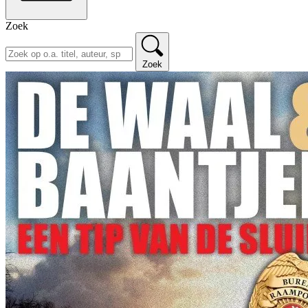
Zoek
Zoek