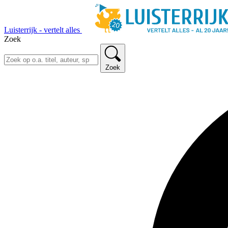
Luisterrijk - vertelt alles
Zoek
Zoek