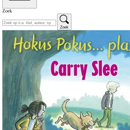
Zoek
Zoek