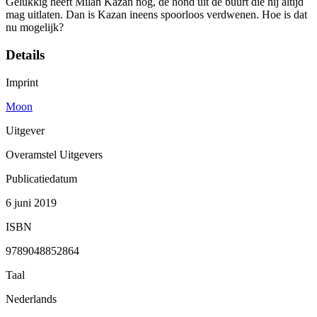
Gelukkig heeft Milan Kazan nog, de hond uit de buurt die hij altijd
mag uitlaten. Dan is Kazan ineens spoorloos verdwenen. Hoe is dat
nu mogelijk?
Details
Imprint
Moon
Uitgever
Overamstel Uitgevers
Publicatiedatum
6 juni 2019
ISBN
9789048852864
Taal
Nederlands