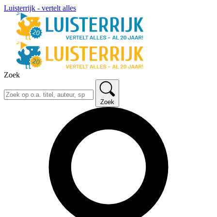
Luisterrijk - vertelt alles
Zoek
Zoek