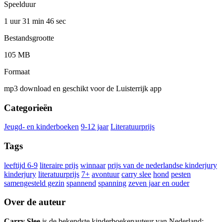
Speelduur
1 uur 31 min
46 sec
Bestandsgrootte
105 MB
Formaat
mp3 download en geschikt voor de Luisterrijk app
Categorieën
Jeugd- en kinderboeken
9-12 jaar
Literatuurprijs
Tags
leeftijd 6-9
literaire prijs
winnaar
prijs van de nederlandse kinderjury
kinderjury
literatuurprijs
7+
avontuur
carry slee
hond
pesten
samengesteld gezin
spannend
spanning
zeven jaar en ouder
Over de auteur
Carry Slee
is de bekendste kinderboekenauteur van Nederland: