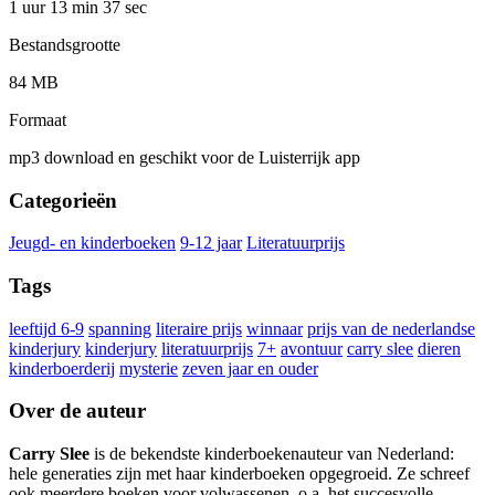
1 uur 13 min
37 sec
Bestandsgrootte
84 MB
Formaat
mp3 download en geschikt voor de Luisterrijk app
Categorieën
Jeugd- en kinderboeken
9-12 jaar
Literatuurprijs
Tags
leeftijd 6-9
spanning
literaire prijs
winnaar
prijs van de nederlandse
kinderjury
kinderjury
literatuurprijs
7+
avontuur
carry slee
dieren
kinderboerderij
mysterie
zeven jaar en ouder
Over de auteur
Carry Slee
is de bekendste kinderboekenauteur van Nederland:
hele generaties zijn met haar kinderboeken opgegroeid. Ze schreef
ook meerdere boeken voor volwassenen, o.a. het succesvolle