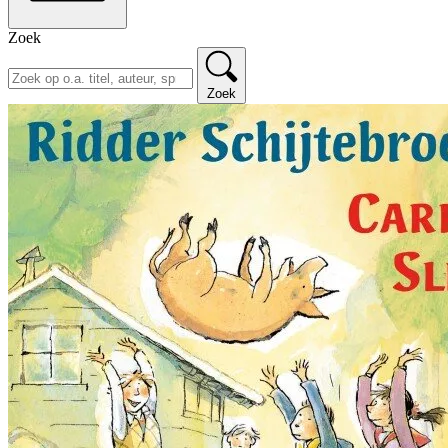
Zoek
Zoek