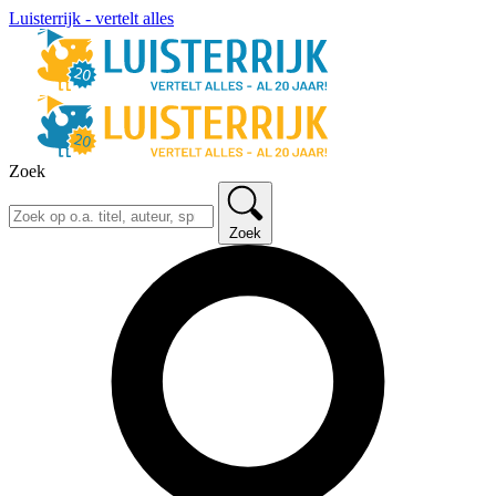
Luisterrijk - vertelt alles
Zoek
Zoek