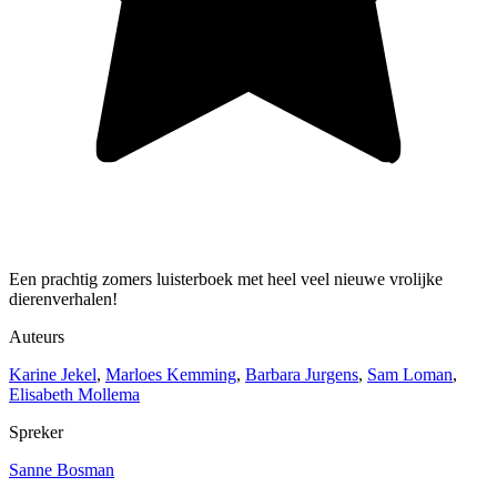
Een prachtig zomers luisterboek met heel veel nieuwe vrolijke
dierenverhalen!
Auteurs
Karine Jekel
,
Marloes Kemming
,
Barbara Jurgens
,
Sam Loman
,
Elisabeth Mollema
Spreker
Sanne Bosman