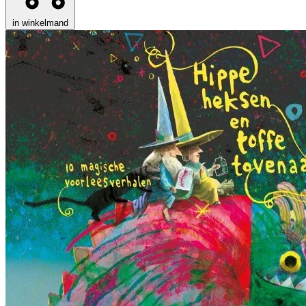
in winkelmand