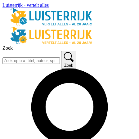
Luisterrijk - vertelt alles
Zoek
Zoek