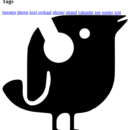
Tags
beesten
dieren
kort verhaal
plezier
strand
vakantie
zee
zomer
zon