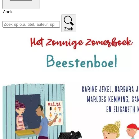
Zoek
Zoek