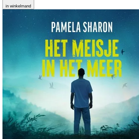
in winkelmand