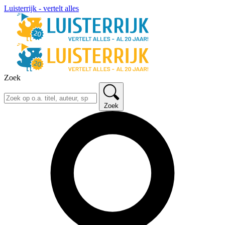
Luisterrijk - vertelt alles
Zoek
Zoek