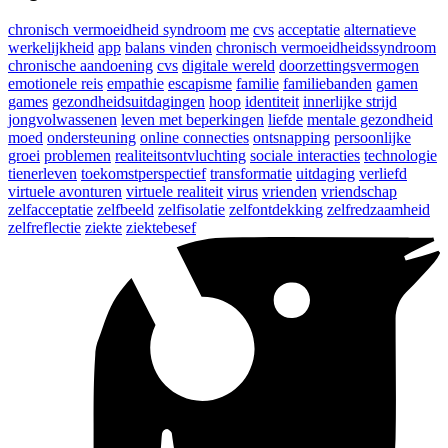
chronisch vermoeidheid syndroom
me
cvs
acceptatie
alternatieve
werkelijkheid
app
balans vinden
chronisch vermoeidheidssyndroom
chronische aandoening
cvs
digitale wereld
doorzettingsvermogen
emotionele reis
empathie
escapisme
familie
familiebanden
gamen
games
gezondheidsuitdagingen
hoop
identiteit
innerlijke strijd
jongvolwassenen
leven met beperkingen
liefde
mentale gezondheid
moed
ondersteuning
online connecties
ontsnapping
persoonlijke
groei
problemen
realiteitsontvluchting
sociale interacties
technologie
tienerleven
toekomstperspectief
transformatie
uitdaging
verliefd
virtuele avonturen
virtuele realiteit
virus
vrienden
vriendschap
zelfacceptatie
zelfbeeld
zelfisolatie
zelfontdekking
zelfredzaamheid
zelfreflectie
ziekte
ziektebesef