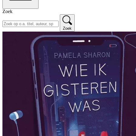
Zoek
Zoek