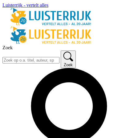
Luisterrijk - vertelt alles
Zoek
Zoek