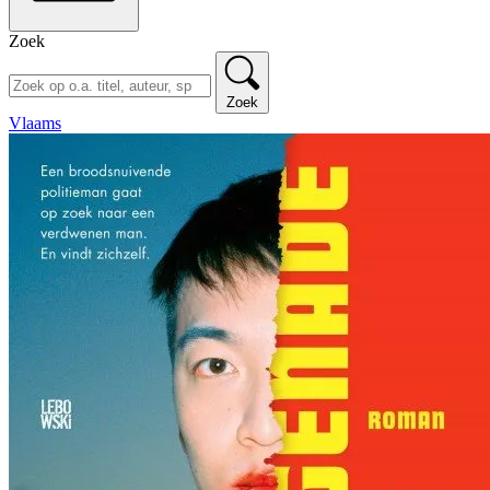
Zoek
Zoek
Vlaams