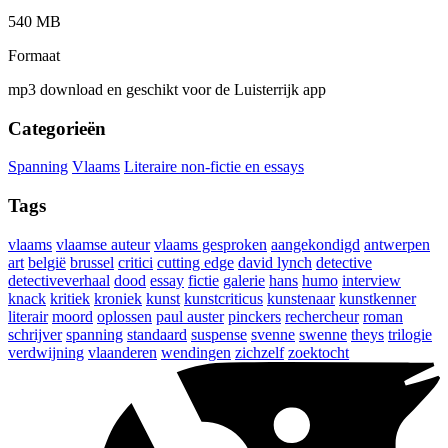
540 MB
Formaat
mp3 download en geschikt voor de Luisterrijk app
Categorieën
Spanning
Vlaams
Literaire non-fictie en essays
Tags
vlaams
vlaamse auteur
vlaams gesproken
aangekondigd
antwerpen
art
belgië
brussel
critici
cutting edge
david lynch
detective
detectiveverhaal
dood
essay
fictie
galerie
hans
humo
interview
knack
kritiek
kroniek
kunst
kunstcriticus
kunstenaar
kunstkenner
literair
moord
oplossen
paul auster
pinckers
rechercheur
roman
schrijver
spanning
standaard
suspense
svenne
swenne
theys
trilogie
verdwijning
vlaanderen
wendingen
zichzelf
zoektocht