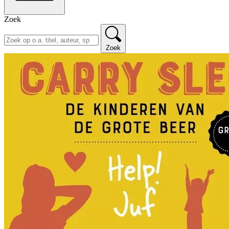
Zoek
Zoek