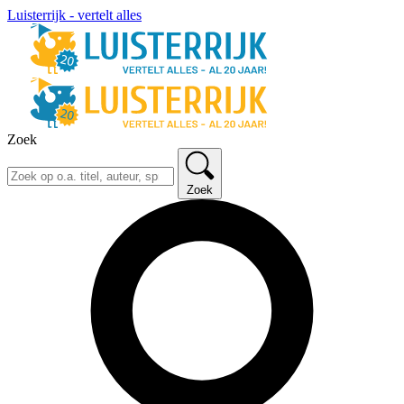
Luisterrijk - vertelt alles
Zoek
Zoek