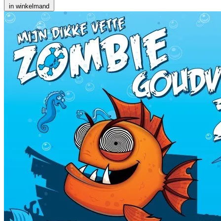
in winkelmand