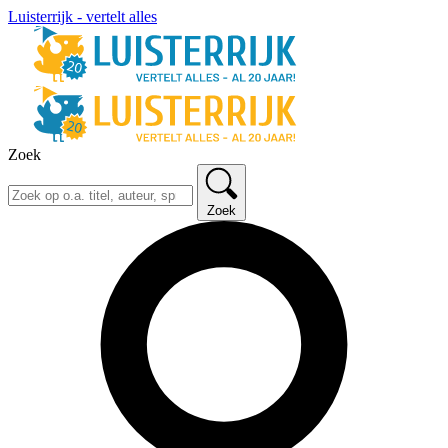
Luisterrijk - vertelt alles
Zoek
Zoek