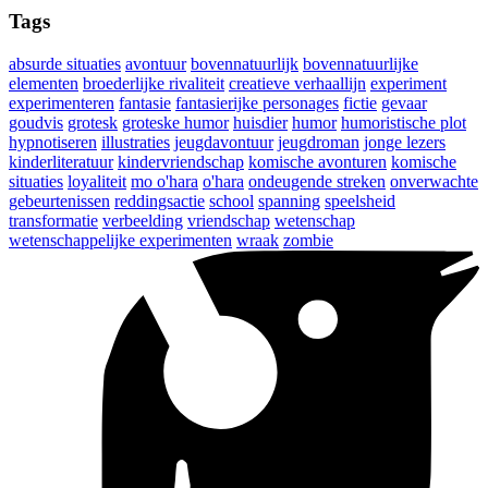
Tags
absurde situaties
avontuur
bovennatuurlijk
bovennatuurlijke
elementen
broederlijke rivaliteit
creatieve verhaallijn
experiment
experimenteren
fantasie
fantasierijke personages
fictie
gevaar
goudvis
grotesk
groteske humor
huisdier
humor
humoristische plot
hypnotiseren
illustraties
jeugdavontuur
jeugdroman
jonge lezers
kinderliteratuur
kindervriendschap
komische avonturen
komische
situaties
loyaliteit
mo o'hara
o'hara
ondeugende streken
onverwachte
gebeurtenissen
reddingsactie
school
spanning
speelsheid
transformatie
verbeelding
vriendschap
wetenschap
wetenschappelijke experimenten
wraak
zombie