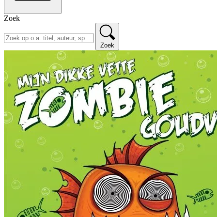
Zoek
Zoek