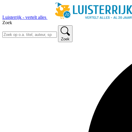
Luisterrijk - vertelt alles
Zoek
Zoek