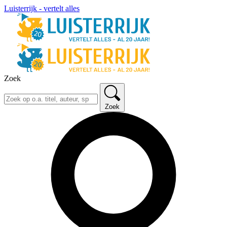
Luisterrijk - vertelt alles
Zoek
Zoek