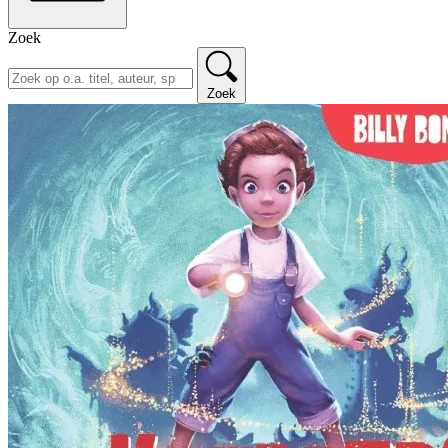
Zoek
Zoek