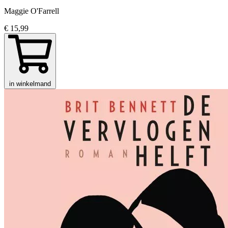
Maggie O'Farrell
€ 15,99
in winkelmand