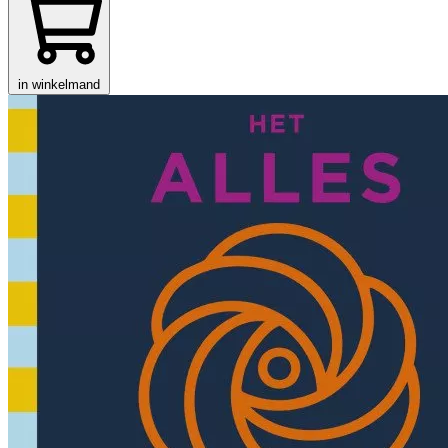
in winkelmand