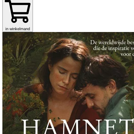
in winkelmand