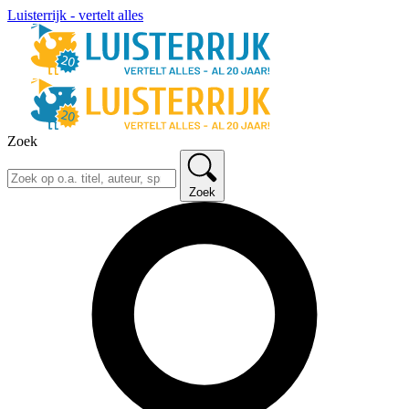
Luisterrijk - vertelt alles
Zoek
Zoek