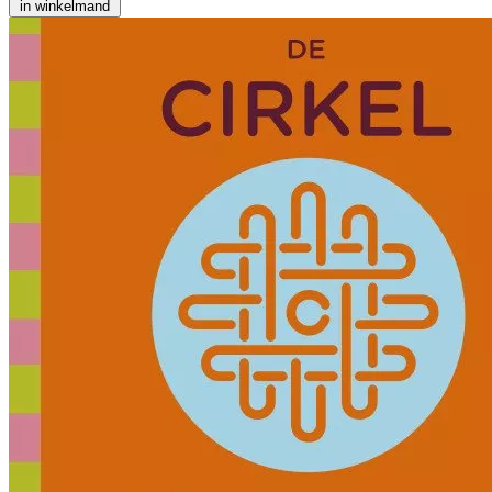
in winkelmand