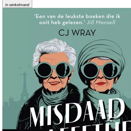
in winkelmand