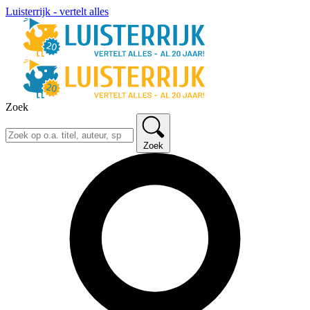
Luisterrijk - vertelt alles
Zoek
Zoek