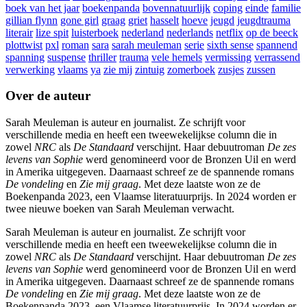
boek van het jaar
boekenpanda
bovennatuurlijk
coping
einde
familie
gillian flynn
gone girl
graag
griet
hasselt
hoeve
jeugd
jeugdtrauma
literair
lize spit
luisterboek
nederland
nederlands
netflix
op de beeck
plottwist
pxl
roman
sara
sarah meuleman
serie
sixth sense
spannend
spanning
suspense
thriller
trauma
vele hemels
vermissing
verrassend
verwerking
vlaams
ya
zie mij
zintuig
zomerboek
zusjes
zussen
Over de auteur
Sarah Meuleman is auteur en journalist. Ze schrijft voor
verschillende media en heeft een tweewekelijkse column die in
zowel
NRC
als
De Standaard
verschijnt. Haar debuutroman
De zes
levens van Sophie
werd genomineerd voor de Bronzen Uil en werd
in Amerika uitgegeven. Daarnaast schreef ze de spannende romans
De vondeling
en
Zie mij graag
. Met deze laatste won ze de
Boekenpanda 2023, een Vlaamse literatuurprijs. In 2024 worden er
twee nieuwe boeken van Sarah Meuleman verwacht.
Sarah Meuleman is auteur en journalist. Ze schrijft voor
verschillende media en heeft een tweewekelijkse column die in
zowel
NRC
als
De Standaard
verschijnt. Haar debuutroman
De zes
levens van Sophie
werd genomineerd voor de Bronzen Uil en werd
in Amerika uitgegeven. Daarnaast schreef ze de spannende romans
De vondeling
en
Zie mij graag
. Met deze laatste won ze de
Boekenpanda 2023, een Vlaamse literatuurprijs. In 2024 worden er