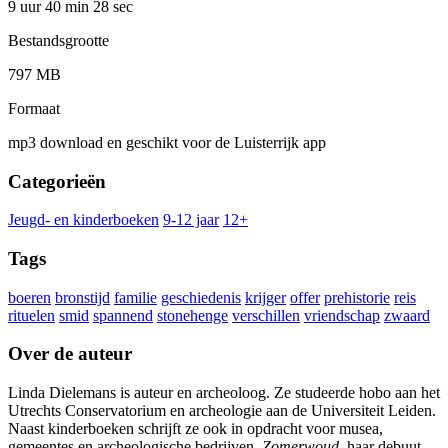
9 uur 40 min
28 sec
Bestandsgrootte
797 MB
Formaat
mp3 download en geschikt voor de Luisterrijk app
Categorieën
Jeugd- en kinderboeken
9-12 jaar
12+
Tags
boeren
bronstijd
familie
geschiedenis
krijger
offer
prehistorie
reis
rituelen
smid
spannend
stonehenge
verschillen
vriendschap
zwaard
Over de auteur
Linda Dielemans is auteur en archeoloog. Ze studeerde hobo aan het
Utrechts Conservatorium en archeologie aan de Universiteit Leiden.
Naast kinderboeken schrijft ze ook in opdracht voor musea,
gemeentes en archeologische bedrijven.
Zomerwoud
, haar debuut,