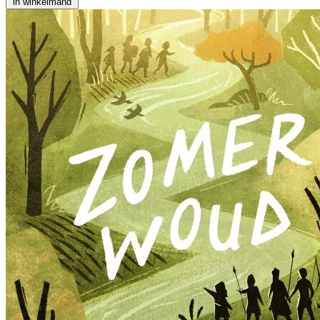
in winkelmand