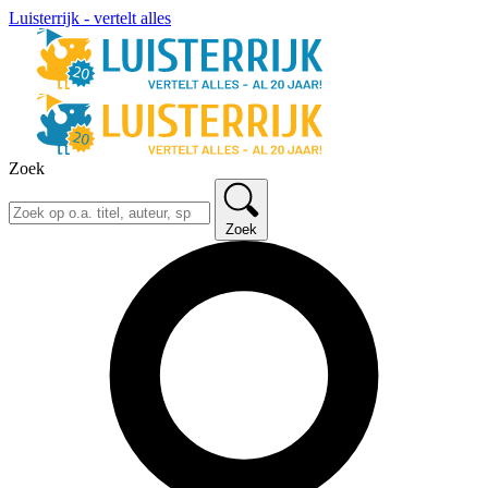
Luisterrijk - vertelt alles
Zoek
Zoek