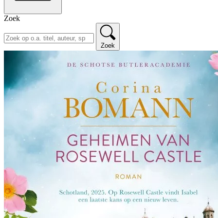
Zoek
Zoek