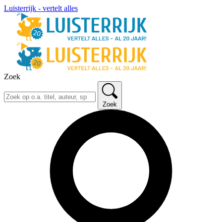
Luisterrijk - vertelt alles
Zoek
Zoek