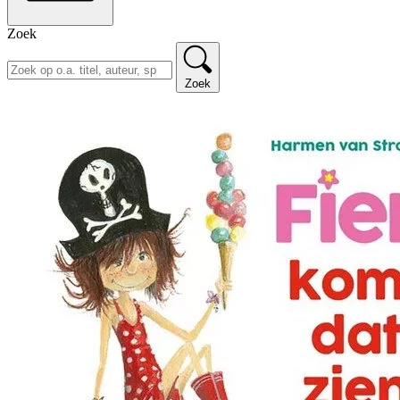
Zoek
Zoek