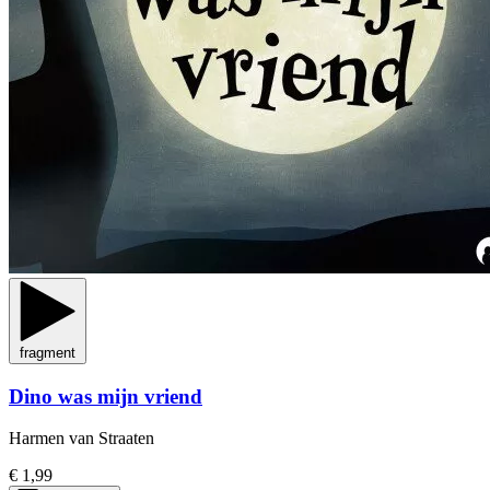
fragment
Dino was mijn vriend
Harmen van Straaten
€ 1,99