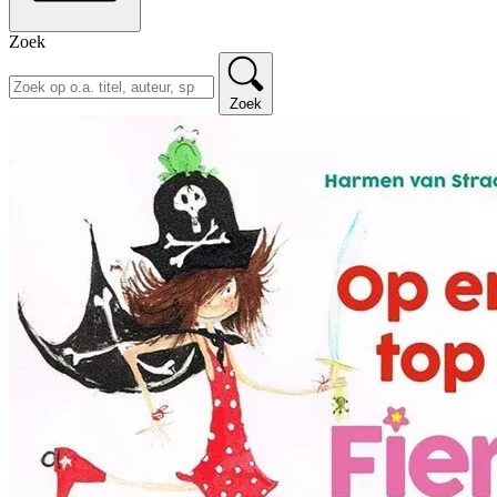
Zoek
Zoek