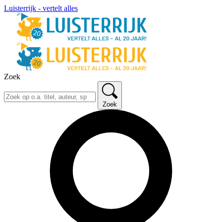
Luisterrijk - vertelt alles
Zoek
Zoek